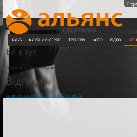
Пере
КЛУБ
КЛУБНИЙ СЕРВІС
ТРЕНЕРИ
ФОТО
ВІДЕО
ФІТ
Ви є тут
Головна
»
Фітнес-туризм
Відгуки
comments powered by HyperComments