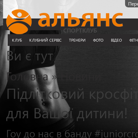
Пере
КЛУБ
КЛУБНИЙ СЕРВІС
ТРЕНЕРИ
ФОТО
ВІДЕО
ФІТ
Ви є тут
Головна
»
Новини
Підлітковий кросфі
для Вашої дитини!
Гоу до нас в банду #juniorcro