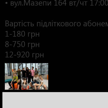
• вул.Мазепи 164 вт/чт 17:0
⠀
Вартість підліткового абоне
1-180 грн
8-750 грн
12-920 грн
Отримання кредиту для пенсіонерів у традиційних банках часто с
позичальників. Багато фінансових установ не поспішають надават
залучення поручителів. Проте сучасні кредитні сервіси пропонують 
оформлення максимально простий: заявку можна подати онлайн без
автоматично, а кошти миттєво зараховуються на картку. Такий кр
тяганини, а зручні умови погашення роблять виплати комфортни