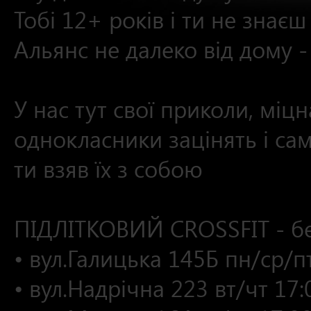
Тобі 12+ років і ти не знає
Альянс не далеко від дому -
⠀
У нас тут свої приколи, міц
однокласники зацінять і са
ти взяв їх з собою
⠀
ПІДЛІТКОВИЙ CROSSFIT - бе
• вул.Галицька 145Б пн/ср/п
• вул.Надрічна 223 вт/чт 17: